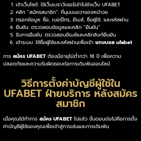
เข้าเว็บไซต์: ใช้เว็บเบราว์เซอร์เข้าไปยังเว็บ UFABET
คลิก “สมัครสมาชิก”: ที่มุมบนขวาของหน้าจอ
กรอกข้อมูล: ชื่อ, เบอร์โทร, อีเมล์, ชื่อผู้ใช้, และรหัสผ่าน
ยืนยัน: ตรวจสอบข้อมูลและคลิก “ยืนยัน”
รับการยืนยัน: ตรวจสอบอีเมล์และคลิกลิงก์ยืนยัน
เข้าระบบ: ใช้ชื่อผู้ใช้และรหัสผ่านเพื่อเข้า
แทงบอล ufabet
การ
สมัคร UFABET
ต้องมีอายุไม่ต่ำกว่า 18 ปี เพื่อความ
ปลอดภัยและความรับผิดชอบต่อการเดิมพันออนไลน์
วิธีการตั้งค่าบัญชีผู้ใช้ใน
UFABET ฝ่ายบริการ หลังสมัคร
สมาชิก
เมื่อคุณได้ทำการ
สมัคร UFABET
ไปแล้ว ขั้นตอนต่อไปคือการตั้ง
ค่าบัญชีผู้ใช้ของคุณเพื่อเข้าสู่การเล่นและการเดิมพัน