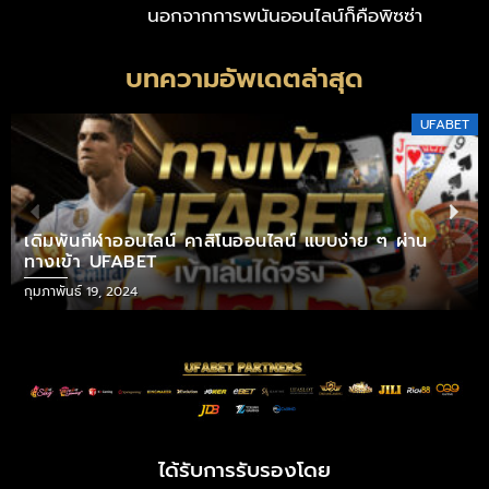
นอกจากการพนันออนไลน์ก็คือพิซซ่า
บทความอัพเดตล่าสุด
UFABET
ยูฟ่าเบท เว็บพนันออนไลน์อันดับหนึ่ง ครอบคลุมทุกการ
เดิมพัน
กุมภาพันธ์ 19, 2024
ได้รับการรับรองโดย