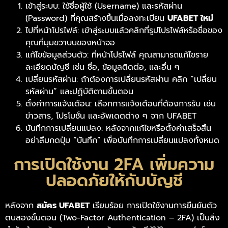
เข้าสู่ระบบ: ใช้ชื่อผู้ใช้ (Username) และรหัสผ่าน
(Password) ที่คุณสร้างขึ้นเมื่อลงทะเบียน
UFABET ใหม่
ไปที่หน้าโปรไฟล์: เข้าสู่ระบบแล้วคลิกที่รูปโปรไฟล์หรือชื่อของ
คุณที่มุมขวาบนของหน้าจอ
แก้ไขข้อมูลส่วนตัว: ที่หน้าโปรไฟล์ คุณสามารถแก้ไขราย
ละเอียดบัญชี เช่น ชื่อ, ข้อมูลติดต่อ, และอื่น ๆ
เปลี่ยนรหัสผ่าน: ถ้าต้องการเปลี่ยนรหัสผ่าน คลิก “เปลี่ยน
รหัสผ่าน” และปฏิบัติตามขั้นตอน
ตั้งค่าการแจ้งเตือน: เลือกการแจ้งเตือนที่ต้องการรับ เช่น
ข่าวสาร, โปรโมชั่น และอัพเดตต่าง ๆ จาก UFABET
บันทึกการเปลี่ยนแปลง: หลังจากแก้ไขหรือตั้งค่าเสร็จสิ้น
อย่าลืมกดปุ่ม “บันทึก” เพื่อบันทึกการเปลี่ยนแปลงทั้งหมด
การเปิดใช้งาน 2FA เพิ่มความ
ปลอดภัยให้กับบัญชี
หลังจาก
สมัคร UFABET
เรียบร้อย การเปิดใช้งานการยืนยันตัว
ตนสองขั้นตอน (Two-Factor Authentication – 2FA) เป็นสิ่ง