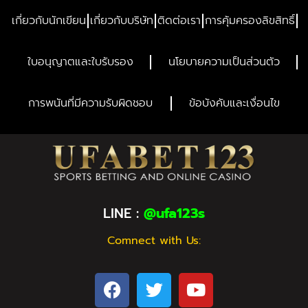
เกี่ยวกับนักเขียน
เกี่ยวกับบริษัท
ติดต่อเรา
การคุ้มครองลิขสิทธิ์
ใบอนุญาตและใบรับรอง
นโยบายความเป็นส่วนตัว
การพนันที่มีความรับผิดชอบ
ข้อบังคับและเงื่อนไข
LINE :
@ufa123s
Comnect with Us: