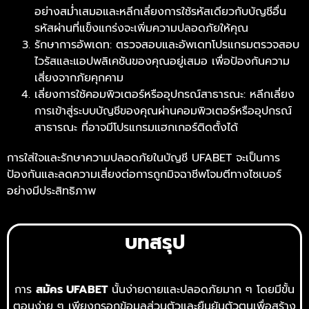
อย่างสม่ำเสมอและหลีกเลี่ยงการใช้รหัสเดียวกับบัญชีอื่น
รหัสผ่านที่แข็งแกร่งจะเพิ่มความปลอดภัยให้คุณ
รักษาการอัพเดท: ตรวจสอบและอัพเดทโปรแกรมตรวจสอบ
ไวรัสและแอปพลิเคชันของคุณอยู่เสมอ เพื่อป้องกันความ
เสี่ยงจากภัยคุกคาม
เลี่ยงการใช้คอมพิวเตอร์หรืออุปกรณ์สาธารณะ: หลีกเลี่ยง
การเข้าสู่ระบบบัญชีของคุณผ่านคอมพิวเตอร์หรืออุปกรณ์
สาธารณะ ที่อาจมีโปรแกรมแฮกเกอร์ติดตั้งได้
การใส่ใจและรักษาความปลอดภัยในบัญชี UFABET จะเป็นการ
ป้องกันและลดความเสี่ยงต่อการถูกมิจฉาชีพโจมตีทางไซเบอร์
อย่างมีประสิทธิภาพ
บทสรุป
การ
สมัคร UFABET
นั้นง่ายดายและปลอดภัยมาก ๆ โดยมีขั้น
ตอนง่าย ๆ เพียงกรอกข้อมูลส่วนตัวและยืนยันตัวตนเพื่อสร้าง