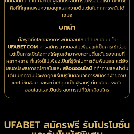
นิยมอันดับ 1 ไม่ว่าจะเป็นผู้เล่นประสบการณ์หรือมือใหม่ UFABET
คือที่ที่ทุกคนพบความสนุกและความตื่นเต้นในทุกการพนันได้
เสมอ
บทนำ
เมื่อพูดถึงโลกของการพนันออนไลน์ที่ทันสมัยบนเว็บ
UFABET.COM
การสมัครแทงบอลไม่เพียงแค่เป็นการเข้าร่วม
แต่เป็นการเปิดโอกาสให้คุณเข้ามาพบความตื่นเต้นของเกมที่
หลากหลาย ที่แห่งนี้ไม่เพียงเป็นที่รู้จักในการเดิมพันบอล แต่ยัง
เสนอประสบการณ์คาสิโนและ
สล็อตออนไลน์
ที่ท้าทายและน่าตื่น
เต้น บทความนี้จะพาคุณเรียนรู้ขั้นตอนวิธีการสมัครที่ง่ายดาย
และไม่ซับซ้อน และจะทำให้คุณเป็นผู้รอบรู้เกี่ยวกับการพนัน
ออนไลน์และเปิดประสบการณ์ที่ไม่เหมือนใคร
UFABET สมัครฟรี รับโปรโมชั่น