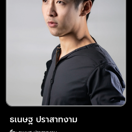
ธเนษฐ ปราสาทงาม