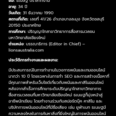
ชื่อ:
ธเนษฐ ปราสาทงาม
อายุ:
34 ปี
วันเกิด:
31 ธันวาคม 1990
สถานที่เกิด:
เลขที่ 41/26 อำเภอบางละมุง จังหวัดชลบุรี
20150 ประเทศไทย
การศึกษา:
ปริญญาโทสาขาวิทยาการสื่อสารมวลชน
มหาวิทยาลัยเชียงใหม่
ตำแหน่ง
: บรรณาธิการ (Editor in Chief) –
lionsaustralia.com
ประวัติการทำงานและผลงาน:
มีประสบการณ์ในการทำงานในวงการพนันและเกมออนไลน์
มากว่า 10 ปี โดยเฉพาะในการทำ SEO และการสร้างเนื้อหาที่
มีคุณภาพสำหรับเว็บไซต์เกี่ยวกับพนันและคาสิโนออนไลน์
หลังจากสำเร็จการศึกษาระดับปริญญาโทสาขาวิทยาการ
สื่อสารมวลชนที่มหาวิทยาลัยเชียงใหม่ ธเนษฐก็มุ่งหน้าสู่
อาชีพนักเขียน โดยทำงานร่วมกับสปอร์ตบุ๊ค คาสิโน และ
บริษัทการพนันออนไลน์ที่มีชื่อเสียง เช่น ยูฟ่าเบท ธเนษฐมี
ความหลงใหลในการค้นหาสิ่งที่ยิ่งใหญ่ในการพนันออนไลน์