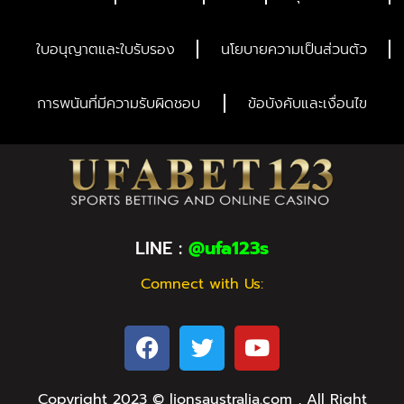
ใบอนุญาตและใบรับรอง
นโยบายความเป็นส่วนตัว
การพนันที่มีความรับผิดชอบ
ข้อบังคับและเงื่อนไข
LINE :
@ufa123s
Comnect with Us:
Copyright 2023 © lionsaustralia.com , All Right